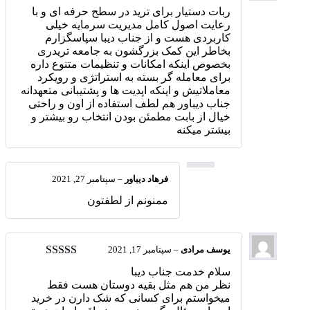
امتیاز
5
از 5
ربات دستیار برای ترید در سطح حرفه ای و با
رعایت اصول کامل مدیریت سرمایه خیلی
کاربردی هست و از جناب دیبا سپاسگزارم
بخاطر این کمک بزرگشون به جامعه تریدری
بخصوص اینکه امکانات و تنظیمات متنوع داره
برای معامله گر بسته به استراتژی و رویکرد
معاملاتیش و اینکه اپدیت ها و پشتیبانی متعهدانه
جناب دیباور هم لطف استفاده از اون و راحتی
خیال از بابت مطمئن بودن انتخاب رو بیشتر و
بیشتر میکنه
فرهاد دیباور
–
سپتامبر 27, 2021
ممنونم از لطفتون
یوسف مرادی
–
سپتامبر 17, 2021
امتیاز
5
از 5
سلام خدمت جناب دیبا
نظر من هم مثل بقیه دوستان هست فقط
میخواستم برای کسانی که شک دارن در خرید