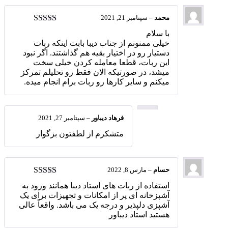
محمد
–
سپتامبر 21, 2021
امتیاز
5
از 5
با سلام
خیلی ممنونم از جناب دیبا بابت اینکه ربات
دستیار رو در اختیار بقیه هم گذاشتند. اگر نبود
این ربات، قطعا معامله کردن خیلی سخت
میشد، در صورتیکه الان فقط رو تحلیلم تمرکز
میکنم و سایر کارها رو ربات برام انجام میده.
فرهاد دیباور
–
سپتامبر 27, 2021
متشکرم از لطفتون بزگوار
حسام
–
مارس 8, 2022
امتیاز
5
از 5
استفاده از ربات های استاد دیبا همانند ورود به
آشپزخانه ای پر از امکانات و تجهیزات برای یک
آشپزی دلپذیر و درجه یک می باشد. واقعاً عالی
هستید استاد دیباور