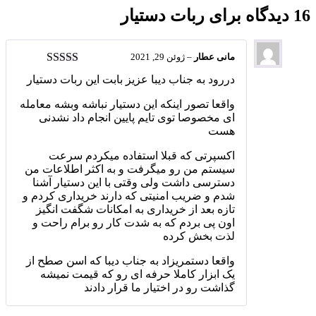
16 دیدگاه برای
ربات دستیار
مانی عطار
–
ژوئن 29, 2021
امتیاز
5
از 5
دررود به جناب دیبا عزیز بابت این ربات دستیار
واقعا تصور اینکه این دستیار نباشه وبشه معامله
ای مخصوصا توی تایم پایین انجام داد نشدنی
هست
اکسپرتی که قبلا استفاده میکردم سرعت
سیستم من رو میگرفت و به اکثر اطلاعات من
دسترسی داشت ولی وقتی با این دستیار آشنا
شدم و ضریب امنیتی که دارند خریداری کردم و
تازه بعد از خریداری به امکانات شگفت انگیز
اون پی بردم که به شدت کار رو برام راحت و
لذت بخش کرده
واقعا دستمریزاد به جناب دیبا که اسن صطح از
یک ابزار کاملا حرفه ای رو که قیمت نمیشه
گذاشت رو در اختیار ما قرار دادند