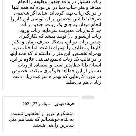
ربات دستیار در واقع چندین وظیفه را انجام
میدهد و هنر جناب دیبا در این بوده که همه اینها
را در یک ربات تهیه کرده‌اند. شاید اگر شخصی
صرفا با داشتن تخصص برنامه‌نویسی این کار را
انجام میداد، به جای یک ربات، چندین ربات
جداگانه(ربات مدیریت سرمایه، ربات ورود،
ربات آرشیو و …) تولید میشد که بکارگیری
چندین ربات دوباره مشکل صرف زمان و تکثر
کارها و وظایف را بهمراه داشت. اما جناب دیبا
بهمراه تخصص، این هنر را داشته‌اند که همه اینها
را در قالب یک ربات تجمیع نمایند . علاوه بر این،
انسان ذاتا خطاپذیر است و استفاده از ربات
دستیار از این خطاها جلوگیری میکند، بخصوص
در مورد کارهایی که بهمراه سرعت زیاد، دقت
زیادی هم می‌طلبد
فرهاد دیباور
–
سپتامبر 27, 2021
متشکرم عزیز از لطفتون نسبت
به بنده خوشحالم که شما هم مثل
سایرین راضی هستید