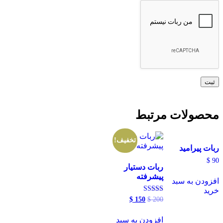
محصولات مرتبط
تخفیف!
ربات پیرامید
$
90
ربات دستیار
پیشرفته
افزودن به سبد
خرید
امتیاز
200
$
150
قیمت
$
قیمت
5.00
اصلی
فعلی
از 5
$ 150
$ 200
افزودن به سبد