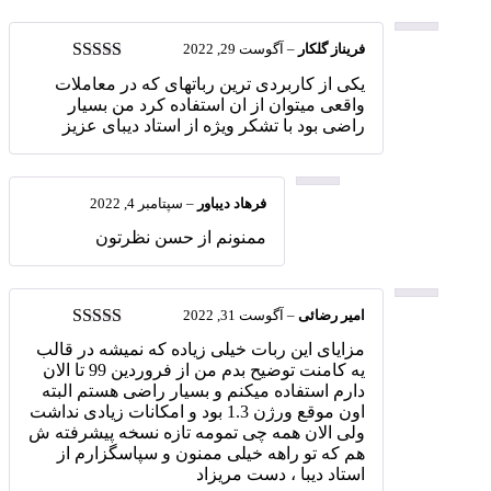
فریناز گلکار
–
آگوست 29, 2022
امتیاز
5
از 5
یکی از کاربردی ترین رباتهای که در معاملات
واقعی میتوان از ان استفاده کرد من بسیار
راضی بود با تشکر ویژه از استاد دیبای عزیز
فرهاد دیباور
–
سپتامبر 4, 2022
ممنونم از حسن نظرتون
امیر رضائی
–
آگوست 31, 2022
امتیاز
5
از 5
مزایای این ربات خیلی زیاده که نمیشه در قالب
یه کامنت توضیح بدم من از فروردین 99 تا الان
دارم استفاده میکنم و بسیار راضی هستم البته
اون موقع ورژن 1.3 بود و امکانات زیادی نداشت
ولی الان همه چی تمومه تازه نسخه پیشرفته ش
هم که تو راهه خیلی ممنون و سپاسگزارم از
استاد دیبا ، دست مریزاد