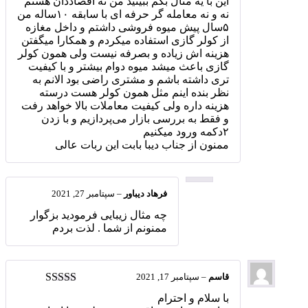
این با یه مثال بگم ببینید من نه اقصاددان هستم
نه و نه معامله گر حرفه ای با سابقه ۱۰ساله من
۵سال پیش میوه فروشی داشتم و داخل مغازه
از کولر گازی استفاده میکردم و همکارا میگفتن
هزینه اش زیاده و بصرفه نیست ولی همون کولر
گازی باعث میشد میوه دوام بیشتر و با کیفیت
تری داشته باشم و مشتری راضی بود الانم به
نظر بنده اینم مثل همون کولر هست درسته
هزینه داره ولی کیفیت معاملات بالا خواهد رفت
و فقط به بررسی بازار می‌پردازیم و با زدن
۲دکمه ورود میکنیم
ممنون از جناب دیبا بابت این ربات عالی
فرهاد دیباور
–
سپتامبر 27, 2021
چه مثال زیبایی فرمودید بزگوار
ممنونم از شما . لذت بردم
قاسم
–
سپتامبر 17, 2021
امتیاز
5
از 5
با سلام و احترام