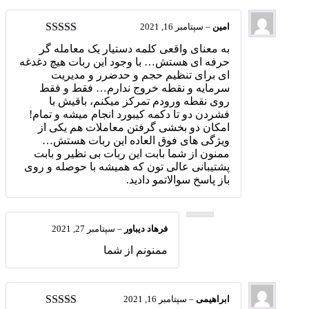
امین
–
سپتامبر 16, 2021
امتیاز
5
از 5
به معنای واقعی کلمه دستیار یک معامله گر
حرفه ای هستش… با وجود این ربات هیچ دغدغه
ای برای تنظیم حجم و حدضرر و مدیریت
سرمایه و نقطه خروج ندارم… فقط و فقط
روی نقطه ورودم تمرکز میکنم، باقیش با
فشردن دو تا دکمه کیبورد انجام میشه و تمام!
امکان دو بخشی گرفتن معاملات هم یکی از
ویژگی های فوق العاده این ربات هستش…
ممنون از شما بابت این ربات بی نظیر و بابت
پشتیبانی عالی تون که همیشه با حوصله و روی
باز پاسخ سوالاتمو دادید.
فرهاد دیباور
–
سپتامبر 27, 2021
ممنونم از شما
ابراهیمی
–
سپتامبر 16, 2021