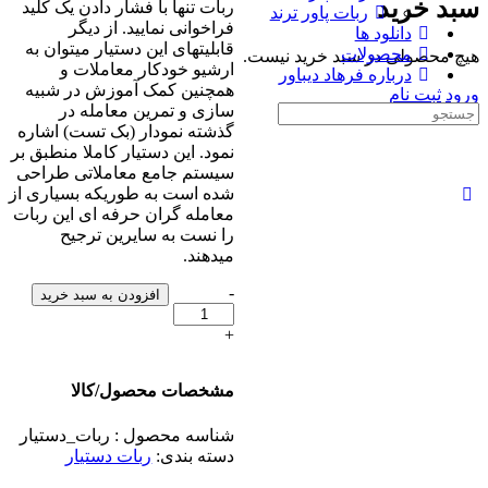
سبد خرید
ربات تنها با فشار دادن یک کلید
ربات پاور ترند
فراخوانی نمایید. از دیگر
دانلود ها
قابلیتهای این دستیار میتوان به
محصولات
هیچ محصولی در سبد خرید نیست.
ارشیو خودکار معاملات و
درباره فرهاد دیباور
همچنین کمک آموزش در شبیه
ورود
ثبت نام
سازی و تمرین معامله در
جست
گذشته نمودار (بک تست) اشاره
و
نمود. این دستیار کاملا منطبق بر
جو
سیستم جامع معاملاتی طراحی
برای:
شده است به طوریکه بسیاری از
معامله گران حرفه ای این ربات
را نست به سایرین ترجیح
میدهند.
-
ربات
افزودن به سبد خرید
دستیار
تعداد
+
مشخصات محصول/کالا
شناسه محصول :
ربات_دستیار
دسته بندی:
ربات دستیار