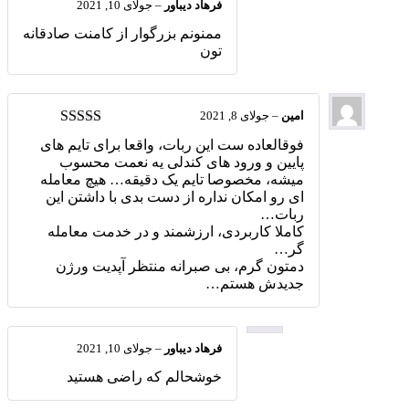
فرهاد دیباور
–
جولای 10, 2021
ممنونم بزرگوار از کامنت صادقانه
تون
امین
–
جولای 8, 2021
امتیاز
5
از 5
فوقالعاده ست این ربات، واقعا برای تایم های
پایین و ورود های کندلی یه نعمت محسوب
میشه، مخصوصا تایم یک دقیقه… هیچ معامله
ای رو امکان نداره از دست بدی با داشتن این
ربات…
کاملا کاربردی، ارزشمند و در خدمت معامله
گر…
دمتون گرم، بی صبرانه منتظر آپدیت ورژن
جدیدش هستم…
فرهاد دیباور
–
جولای 10, 2021
خوشحالم که راضی هستید