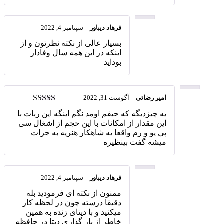
فرهاد دیباور
–
سپتامبر 4, 2022
بسیار عالی از نکته نظرتون و از
اینکه در این همه سال وفادار
بوداید
امیر رضائی
–
آگوست 31, 2022
امتیاز
5
از 5
یه چیزدیگه که حیفم اومد نگم اینگه این ربات با
این مقدار از امکانات با این حجم از اشغال سی
پی یو و رم واقعا یه شاهکار هنریه به جرات
میشه گفت بینظیره
فرهاد دیباور
–
سپتامبر 4, 2022
ممنون از نکته ای فرمودید بله
دقیقا درسته چون در لحظه کار
میکنید و با دیتای زنده به همین
خاطر از بار گذاری دیتا در حافظه