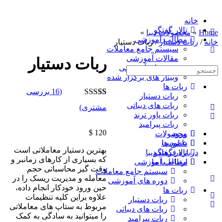
خانه
تالار گفتگو
Home
»
محصولات دیبا
»
مطالب آموزشی
خانه
/
ربات دستیار
/ ربات دستیار
سیستم جامع معاملات
مقالات آموزشی
ربات دستیار
دوره های آموزشی
جست
وبینار های برگزار شده
و
ربات ها
جو
(
16
بررسی
ربات دستیار
برای:
16
امتیازدهی
ربات های دیباتی
مشتری)
5.00
از 5 در
ربات پاور ترند
امتیازدهی
ربات پیرامید
مشتری
$
120
ورود
محصولات
دانلود ها
عضویت
بهترین دستیار معاملاتی است
تالار گفتگو
درباره فرهاد دیبا
که بسیاری از کارهای زمانبر و
ارتباط با ما
مطالب آموزشی
وقت گیر محاسباتی حجم
سیستم جامع معاملات
معامله و مدیریت ریسک را در
دوره های آموزشی
حین ورود خودکار انجام داده،
ربات ها
علاوه براین کلیه تنظیمات
ربات دستیار
مربوط به ستاپ های معاملاتی
ربات های دیباتی
را میتوانید به سادگی به کمک
ربات پیرامید