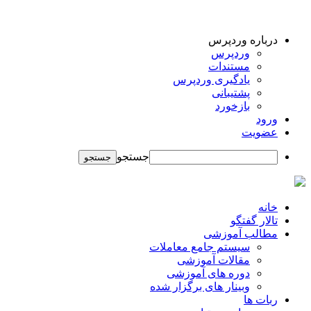
درباره وردپرس
وردپرس
مستندات
یادگیری وردپرس
پشتیبانی
بازخورد
ورود
عضویت
جستجو
خانه
تالار گفتگو
مطالب آموزشی
سیستم جامع معاملات
مقالات آموزشی
دوره های آموزشی
وبینار های برگزار شده
ربات ها