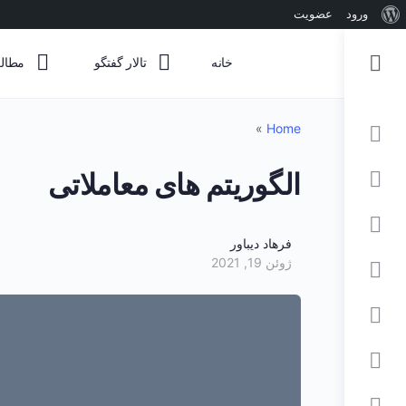
درباره
ورود
عضویت
وردپرس
خانه
تالار گفتگو
مطال
»
Home
ارتباط با ما
الگوریتم های معاملاتی
فرهاد دیباور
ژوئن 19, 2021