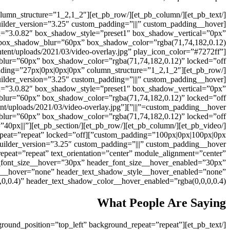
ion=”3.0.82″ box_shadow_style=”preset1″ box_shadow_vertical=”0px”
nt/uploads/2021/03/video-overlay.jpg” play_icon_color=”#7272ff”
ion=”3.0.82″ box_shadow_style=”preset1″ box_shadow_vertical=”0px”
content/uploads/2021/03/video-overlay.jpg”
rgin=”40px|||”
peat=”repeat” text_orientation=”center” module_alignment=”center”
er_font_size__hover=”30px” header_font_size__hover_enabled=”30px”
le__hover=”none” header_text_shadow_style__hover_enabled=”none”
,0.4)” header_text_shadow_color__hover_enabled=”rgba(0,0,0,0.4)”]
What People Are Saying
 background_position=”top_left” background_repeat=”repeat”