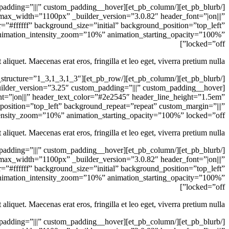
_max_width=”1100px” _builder_version=”3.0.82″ header_font=”|on|||”
#ffffff” background_size=”initial” background_position=”top_left”
 animation_intensity_zoom=”10%” animation_starting_opacity=”100%”
locked=”off”]
 aliquet. Maecenas erat eros, fringilla et leo eget, viverra pretium nulla.
t=”|on|||” header_text_color=”#2e2545″ header_line_height=”1.5em”
osition=”top_left” background_repeat=”repeat” custom_margin=”|||”
ensity_zoom=”10%” animation_starting_opacity=”100%” locked=”off”]
 aliquet. Maecenas erat eros, fringilla et leo eget, viverra pretium nulla.
_max_width=”1100px” _builder_version=”3.0.82″ header_font=”|on|||”
#ffffff” background_size=”initial” background_position=”top_left”
 animation_intensity_zoom=”10%” animation_starting_opacity=”100%”
locked=”off”]
 aliquet. Maecenas erat eros, fringilla et leo eget, viverra pretium nulla.