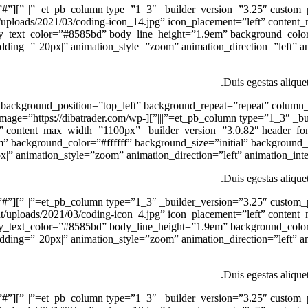
ts” url=”#”
t/uploads/2021/03/coding-icon_14.jpg” icon_placement=”left” content
_text_color=”#8585bd” body_line_height=”1.9em” background_color=”
dding=”||20px|” animation_style=”zoom” animation_direction=”left”
Duis egestas aliquet
_blurb title=”Progress Tracking” url=”#” image=”https://dibatrader.com/wp-
t” content_max_width=”1100px” _builder_version=”3.0.82″ header_fon
 background_color=”#ffffff” background_size=”initial” background_p
x|” animation_style=”zoom” animation_direction=”left” animation_int
Duis egestas aliquet
ans” url=”#”
nt/uploads/2021/03/coding-icon_4.jpg” icon_placement=”left” content
_text_color=”#8585bd” body_line_height=”1.9em” background_color=”
dding=”||20px|” animation_style=”zoom” animation_direction=”left”
Duis egestas aliquet
ng” url=”#”