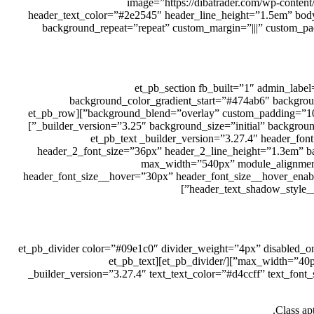
image=”https://dibatrader.com/wp-conten
header_text_color=”#2e2545″ header_line_height=”1.5em” body
background_repeat=”repeat” custom_margin=”|||” custom_pa
[/et_pb_blurb][/et_pb_column][/et_pb_row][/et_pb_section
background_color_gradient_start=”#474ab6″ backgrou
background_blend=”overlay” custom_padding=”100px|0px|0px|0px” box_shadow_style=”preset7″ box_shadow_horizontal=”0px” box_shadow_vertical=”-80px” box_shadow_color=”#ffffff”][et_pb_row
_builder_version=”3.25″ background_size=”initial” background_position=”top_left” background_repeat=”repeat” animation_style=”zoom” animation_direction=”bottom” animation_intensity_zoom=”6%”]
[et_pb_column type=”4_4″ _builder_version=”3.25″ custom_padding=”|||” custom_padding__hover=”|||”][et_pb_text _
header_2_font_size=”36px” header_2_line_height=”1.3em” bac
max_width=”540px” module_alignment=
header_font_size__hover=”30px” header_font_size__hover_enab
header_text_shadow_style_
[/et_pb_text][et_pb_divider color=”#09e1c0″ divider_weight=”4px” di
max_width=”40px” module_alignment=”center” custom_margin=”||10px|” animation_style=”zoom” animation_direction=”left” saved_tabs=”all” locked=”off”][/et_pb_divider][et_pb_text
_builder_version=”3.27.4″ text_text_color=”#d4ccff” text_fon
Class apt