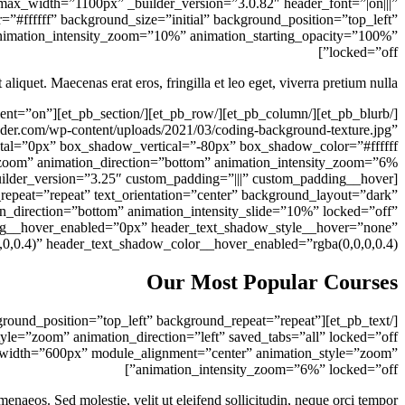
_max_width=”1100px” _builder_version=”3.0.82″ header_font=”|on|||”
#ffffff” background_size=”initial” background_position=”top_left”
 animation_intensity_zoom=”10%” animation_starting_opacity=”100%”
locked=”off”]
 aliquet. Maecenas erat eros, fringilla et leo eget, viverra pretium nulla.
gradient=”on”
der.com/wp-content/uploads/2021/03/coding-background-texture.jpg”
epeat=”repeat” text_orientation=”center” background_layout=”dark”
_direction=”bottom” animation_intensity_slide=”10%” locked=”off”
ing__hover_enabled=”0px” header_text_shadow_style__hover=”none”
0.4)” header_text_shadow_color__hover_enabled=”rgba(0,0,0,0.4)”]
Our Most Popular Courses
 background_position=”top_left” background_repeat=”repeat”
ax_width=”600px” module_alignment=”center” animation_style=”zoom”
animation_intensity_zoom=”6%” locked=”off”]
menaeos. Sed molestie, velit ut eleifend sollicitudin, neque orci tempor.