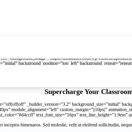
 admin_label=”Marketing Hero” _builder_version=”3.22″ use_backgrou
f6″ background_image=”https://dibatrader.com/wp-content/uploads/2
n=”3.25″ background_size=”initial” background_position=”top_left” background_repeat
eader_font_size=”36px” header_line_height=”1.3em” background_size=”
out=”dark” custom_margin=”||20px|” animation_style=”slide” animatio
Supercharge Your Classroom 
sabled_on=”off|off|off” _builder_version=”3.2″ background_size=”initial”
ext_color=”#d4ccff” text_font_size=”16px” text_line_height=”1.9em” 
per inceptos himenaeos. Sed molestie, velit ut eleifend sollicitudin, nequ