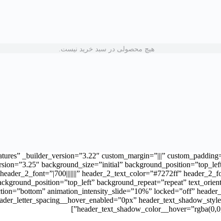
ll Courses” button_alignment=”left” _builder_version=”3.16″ custom_butto
ton_border_color=”#09e1c0″ button_border_radius=”100px” button_l
tion_style=”zoom” animation_delay=”100ms” animation_intensity_z
lor=”rgba(0,188,160,0.6)” button_letter_spacing_hover=”2px” save
hover_enabled=”off” button_one_text_size__hover=”null” button_two_
هیچ محصولی در سبد خرید نیست.
r=”null” button_one_text_color__hover_enabled=”off” button_one_te
r=”null” button_border_width__hover_enabled=”off” button_border_w
ll” button_two_border_width__hover_enabled=”off” button_two_bord
 button_one_border_color__hover_enabled=”off” button_one_border_
”null” button_border_radius__hover_enabled=”off” button_border_ra
l” button_two_border_radius__hover_enabled=”off” button_two_borde
tton_one_letter_spacing__hover_enabled=”off” button_one_letter_spa
or__hover_enabled=”off” button_bg_color__hover=”null” button_one
n type=”1_2″ _builder_version=”3.25″ custom_padding=”|||”
ontent/uploads/2021/03/coding-isometric-12.png” align_tablet=”center” align_last
=”3.27.4″ header_font=”||||||||” header_2_font=”|700|||||||” header_2_text_color=”#7272ff” hea
ackground_position=”top_left” background_repeat=”repeat” text_orie
ection=”bottom” animation_intensity_slide=”10%” locked=”off” head
eader_letter_spacing__hover_enabled=”0px” header_text_shadow_sty
header_text_shadow_color__hover=”rgba(0,0,0