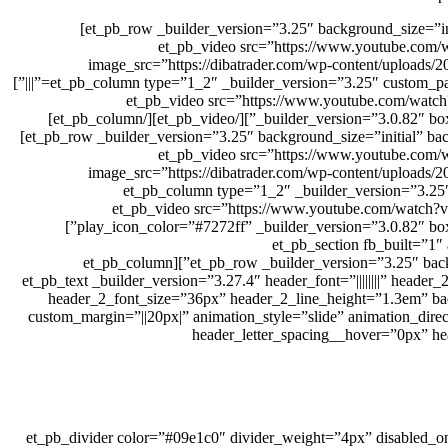
[/et_pb_text][/et_pb_column][/et_pb_row][et_pb_row _builder_version=”3.25″ background_size=”initial” background_position=”top_left” background_repeat=”repeat” column_structure=”1_2,1_2″]
[et_pb_column type=”1_2″ _builder_version=”3.25″ custom_padding=”|||” custom_padding__hover=”||
image_src=”https://dibatrader.com/wp-content/uploads/
box_shadow_blur=”60px” box_shadow_color=”rgba(71,74,182,0.12)”][/et_pb_video][/et_pb_column][et_pb_column type=”1_2″ _builder_version=”3.25″ custom_padding=”|||” custom_padding__hover=”|||”]
[et_pb_video src=”https://www.youtube.com/watc
_builder_version=”3.0.82″ box_shadow_style=”preset1″ box_shadow_vertical=”0px” box_shadow_blur=”60px” box_shadow_color=”rgba(71,74,182,0.12)” locked=”off”][/et_pb_video][/et_pb_column]
[/et_pb_row][et_pb_row _builder_version=”3.25″ background_size=”initial” background_position=”top_left” background_repeat=”repeat” custom_padding=”27px|0px|0px|0px” column_structure=”1_2,1_2″]
[et_pb_column type=”1_2″ _builder_version=”3.25″ custom_padding=”|||” custom_padding__hover=”||
image_src=”https://dibatrader.com/wp-content/uploads/
box_shadow_blur=”60px” box_shadow_color=”rgba(71,74,182,0.12)” locked=”off”][/et_pb_video][/et_pb_column][et_pb_column t
custom_padding__hover=”|||”][et_pb_video src=”https://www
play_icon_color=”#7272ff” _builder_version=”3.0.82″ box_shadow_style=”preset1″ box_shadow_vertical=”0px” box_shadow_blur=”60px” box_shadow_color=”rgba(71,74,182,0.12)” locked=”off”]
[/et_pb_video][/et_pb_column][/et_pb_row]
custom_padding=”100px|0px|100px|0px”][et_pb_row _builder_version=”3.25″ background_size=”initial” background_position=”top_left” background_repeat=”repeat” locked=”off”][et_pb_column
type=”4_4″ _builder_version=”3.25″ custom_padding=”|||” custom_padding__hover=”|||”][et_pb_text _builder_version=”3.
header_2_font_size=”36px” header_2_line_height=”1.3em” back
custom_margin=”||20px|” animation_style=”slide” animation_dir
header_letter_spacing__hover=”0px” h
[/et_pb_text][et_pb_divider color=”#09e1c0″ divider_weight=”4px” di