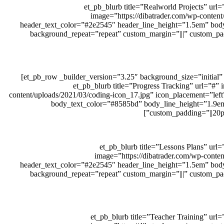
[/et_pb_blurb][/et_pb_column][et_pb_column type=”1_3″ _builder_version=”3.25″ custom_padding=”|||” custom_padding__hover=”|||”][et_pb_blurb title=”Realworld Projec
image=”https://dibatrader.com/wp-conten
header_text_color=”#2e2545″ header_line_height=”1.5em” body
background_repeat=”repeat” custom_margin=”|||” custom_pa
[/et_pb_blurb][/et_pb_column][/et_pb_row][et_pb_row _builder_version=”3.25″ background_size=”initial” background_position=”top_left” background_repeat=”repeat” column_structure=”1_3,1_3,1_3″]
[et_pb_column type=”1_3″ _builder_version=”3.25″ custom_padding=”|||” custom_padding__hover=”|||”][et_pb
content/uploads/2021/03/coding-icon_17.jpg” icon_placement=”lef
body_text_color=”#8585bd” body_line_height=”1.9em”
custom_padding=”||20p
[/et_pb_blurb][/et_pb_column][et_pb_column type=”1_3″ _builder_version=”3.25″ custom_padding=”|||” custom_padding__hover=”|||”][et_pb_blurb title=”Lessons Pl
image=”https://dibatrader.com/wp-conte
header_text_color=”#2e2545″ header_line_height=”1.5em” body
background_repeat=”repeat” custom_margin=”|||” custom_pa
[/et_pb_blurb][/et_pb_column][et_pb_column type=”1_3″ _builder_version=”3.25″ custom_padding=”|||” custom_padding__hover=”|||”][et_pb_blurb title=”Teacher Traini