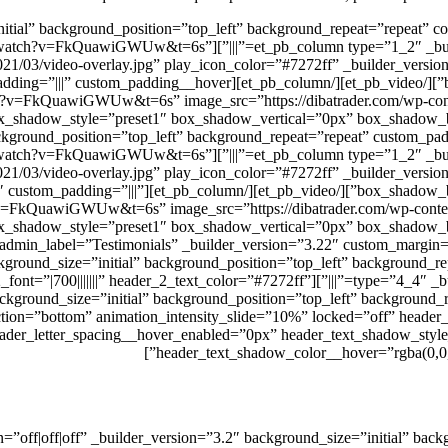
|”][et_pb_video src=”https://www.youtube.com/watch?v=FkQuawiGWUw&t=6s”
2021/03/video-overlay.jpg” play_icon_color=”#7272ff” _builder_vers
h?v=FkQuawiGWUw&t=6s” image_src=”https://dibatrader.com/wp-conte
|”][et_pb_video src=”https://www.youtube.com/watch?v=FkQuawiGWUw&t=6s”
2021/03/video-overlay.jpg” play_icon_color=”#7272ff” _builder_vers
ype=”1_2″ _builder_version=”3.25″ custom_padding=”|||”
.youtube.com/watch?v=FkQuawiGWUw&t=6s” image_src=”https://dibatrader.com/wp-
[/et_pb_section][et_pb_section fb_built=”1″ admin_label=”Testimonials” _builder_version=”3.22″ custom_ma
27.4″ header_font=”||||||||” header_2_font=”|700|||||||” header_2_text_color=”#7272ff”
ground_size=”initial” background_position=”top_left” background_re
ection=”bottom” animation_intensity_slide=”10%” locked=”off” head
eader_letter_spacing__hover_enabled=”0px” header_text_shadow_sty
header_text_shadow_color__hover=”rgba(0,0,0
sabled_on=”off|off|off” _builder_version=”3.2″ background_size=”initial”