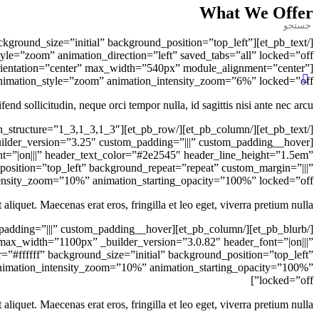
What We Offer
جست
و
″ background_size=”initial” background_position=”top_left”
جو
برای:
_orientation=”center” max_width=”540px” module_alignment=”center”
nimation_style=”zoom” animation_intensity_zoom=”6%” locked=”off”]
end sollicitudin, neque orci tempor nulla, id sagittis nisi ante nec arcu.
t=”|on|||” header_text_color=”#2e2545″ header_line_height=”1.5em”
osition=”top_left” background_repeat=”repeat” custom_margin=”|||”
ensity_zoom=”10%” animation_starting_opacity=”100%” locked=”off”]
 aliquet. Maecenas erat eros, fringilla et leo eget, viverra pretium nulla.
_max_width=”1100px” _builder_version=”3.0.82″ header_font=”|on|||”
#ffffff” background_size=”initial” background_position=”top_left”
 animation_intensity_zoom=”10%” animation_starting_opacity=”100%”
locked=”off”]
 aliquet. Maecenas erat eros, fringilla et leo eget, viverra pretium nulla.