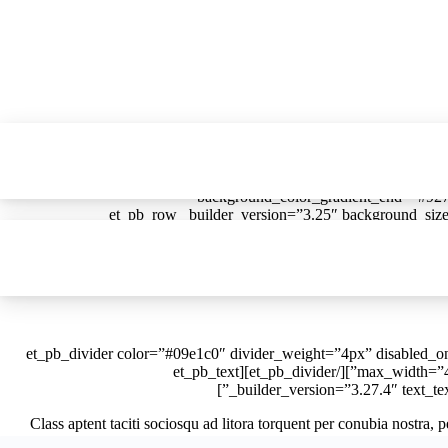
[et_pb_section fb_built=”1″
background_color_gradient_end=”#9271
custom_padding=”100px|0px|100px|0px”][et_pb_row _builder_versio
animation_direction=”bottom” animation_intensity_zoom=”6%” column_structure=”1_2,1_2″][et_pb_column type=”1_2″ _builder_version=”3.25″ custom_padding=”|||” custom_padding__hover=”|||”]
[et_pb_text _builder_version=”3.27.4″ header_font=”|on|||” h
background_lay
[/et_pb_text][et_pb_divider color=”#09e1c0″ divider_weight=”4px” di
max_width=”40px” module_alignment=”left” custom_margin=”||10px|” animation_style=”zoom” animation_direction=”left” saved_tabs=”all” locked=”off”][/et_pb_divider][et_pb_text
_builder_version=”3.27.4″ text_t
Class aptent taciti sociosqu ad litora torquent per conubia nostra, 