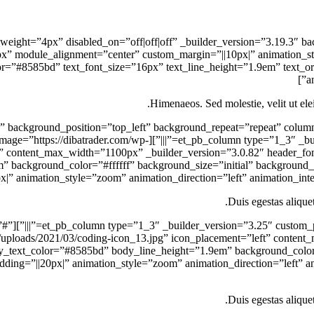
0″ divider_weight=”4px” disabled_on=”off|off|off” _builder_version=”3.19.3
color=”#8585bd” text_font_size=”16px” text_line_height=”1.9em” text
a
Himenaeos. Sed molestie, velit ut eleif
b_blurb title=”Beginner Courses” url=”#” image=”https://dibatrader.com/wp-
t” content_max_width=”1100px” _builder_version=”3.0.82″ header_fon
 background_color=”#ffffff” background_size=”initial” background_p
x|” animation_style=”zoom” animation_direction=”left” animation_int
Duis egestas aliquet
ng” url=”#”
t/uploads/2021/03/coding-icon_13.jpg” icon_placement=”left” content
_text_color=”#8585bd” body_line_height=”1.9em” background_color=”
dding=”||20px|” animation_style=”zoom” animation_direction=”left”
Duis egestas aliquet