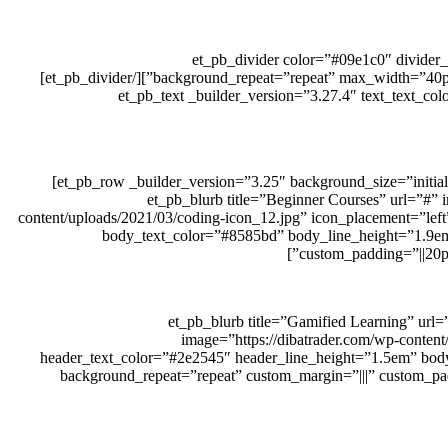
[/et_pb_text][et_pb_divider color=”#09e1c
background_repeat=”repeat” max_width=”40px” module_alignment=”center” custom_margin=”||10px|” animation_style=”zoom” animation_direction=”left” saved_tabs=”all” locked=”off”][/et_pb_divider]
[et_pb_text _builder_version=”3.27.4″ text_text_
[/et_pb_text][/et_pb_column][/et_pb_row][et_pb_row _builder_version=”3.25″ background_size=”initial” background_position=”top_left” background_repeat=”repeat” column_structure=”1_3,1_3,1_3″]
[et_pb_column type=”1_3″ _builder_version=”3.25″ custom_padding=”|||” custom_padding__hover=”|||”][et_p
content/uploads/2021/03/coding-icon_12.jpg” icon_placement=”lef
body_text_color=”#8585bd” body_line_height=”1.9em”
custom_padding=”||20p
[/et_pb_blurb][/et_pb_column][et_pb_column type=”1_3″ _builder_version=”3.25″ custom_padding=”|||” custom_padding__hover=”|||”][et_pb_blurb title=”Gamified Learni
image=”https://dibatrader.com/wp-conten
header_text_color=”#2e2545″ header_line_height=”1.5em” body
background_repeat=”repeat” custom_margin=”|||” custom_pa