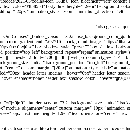
t/uploads/2021/03/coding-icon_18.jpg” icon_placement=”left” content
_text_color=”#8585bd” body_line_height=”1.9em” background_color=”
dding=”||20px|” animation_style=”zoom” animation_direction=”left”
Duis egestas aliquet
][et_pb_section fb_built=”1″ admin_label=”Our Courses” _builder_version=”3.22″ use_background_color_
nd_color_gradient_end=”#9271f6″ background_image=”https://dibatra
builder_version=”3.27.4″ header_font=”||||||||” header_2_font=”|700|||||||”
kground_size=”initial” background_position=”top_left” background_r
”center” custom_margin=”||20px|” animation_style=”slide” animation
led=”30px” header_letter_spacing__hover=”0px” header_letter_spac
_hover_enabled=”none” header_text_shadow_color__hover=”rgba(0,0,0,
sabled_on=”off|off|off” _builder_version=”3.2″ background_size=”initial”
t_size=”16px” text_line_height=”1.9em” text_orientation=”center” m
ent taciti sociosqu ad litora torquent per conubia nostra, per inceptos hi