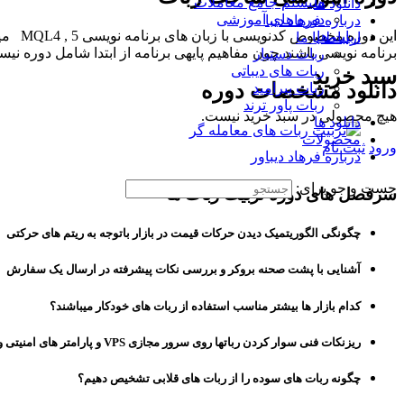
سیستم جامع معاملات
دانلود ها
دوره های آموزشی
درباره فرهاد دیبا
این د
ربات ها
ارتباط با ما
برنامه نویسی باشند چون مفاهیم پایهی برنامه از ابتدا شامل دوره ن
ربات دستیار
ربات های دیباتی
سبد خرید
دانلود مشخصات دوره
ربات پیرامید
ربات پاور ترند
هیچ محصولی در سبد خرید نیست.
دانلود ها
محصولات
ورود
ثبت نام
درباره فرهاد دیباور
جست و جو برای:
سرفصل های دوره تربیت ربات ها
چگونگی الگوریتمیک دیدن حرکات قیمت در بازار باتوجه به ریتم های حرکتی
آشنایی با پشت صحنه بروکر و بررسی نکات پیشرفته در ارسال یک سفارش
کدام بازار ها بیشتر مناسب استفاده از ربات های خودکار میباشند؟
ریزنکات فنی سوار کردن رباتها روی سرور مجازی
VPS
و پارامتر های امنیتی
چگونه ربات های سوده را از ربات های قلابی تشخیص دهیم؟