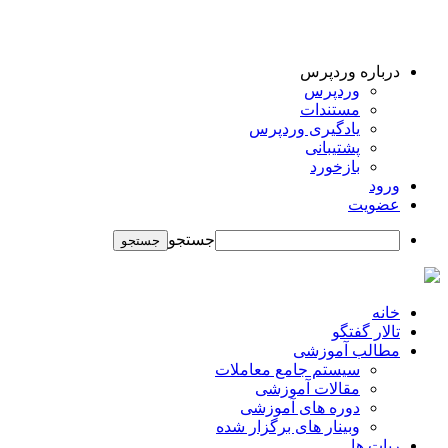
درباره وردپرس
وردپرس
مستندات
یادگیری وردپرس
پشتیبانی
بازخورد
ورود
عضویت
جستجو
خانه
تالار گفتگو
مطالب آموزشی
سیستم جامع معاملات
مقالات آموزشی
دوره های آموزشی
وبینار های برگزار شده
ربات ها