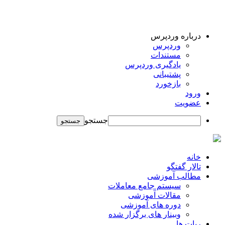
درباره وردپرس
وردپرس
مستندات
یادگیری وردپرس
پشتیبانی
بازخورد
ورود
عضویت
جستجو
خانه
تالار گفتگو
مطالب آموزشی
سیستم جامع معاملات
مقالات آموزشی
دوره های آموزشی
وبینار های برگزار شده
ربات ها