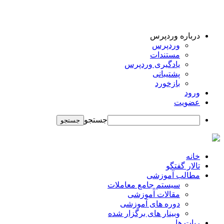
درباره وردپرس
وردپرس
مستندات
یادگیری وردپرس
پشتیبانی
بازخورد
ورود
عضویت
جستجو
خانه
تالار گفتگو
مطالب آموزشی
سیستم جامع معاملات
مقالات آموزشی
دوره های آموزشی
وبینار های برگزار شده
ربات ها