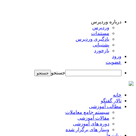
درباره وردپرس
وردپرس
مستندات
یادگیری وردپرس
پشتیبانی
بازخورد
ورود
عضویت
جستجو
خانه
تالار گفتگو
مطالب آموزشی
سیستم جامع معاملات
مقالات آموزشی
دوره های آموزشی
وبینار های برگزار شده
ربات ها