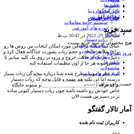
دانلود ها
عضویت
تالار گفتگو
درباره فرهاد دیبا
ارتباط با ما
مطالب آموزشی
علی ابراهیمی
سیستم جامع معاملات
دوره های آموزشی
سبد خرید
کاربر
ربات ها
سپتامبر 25, 2022 در 10:42 ب.ظ
ربات دستیار
هیچ محصولی در سبد خرید نیست.
ربات های دیباتی
جناب دیبا میشه برای این مورد امکان انتخاب بین روش ها رو
ربات پیرامید
برای مثلا هر یک از دو حجم ربات بصورت جداگانه فعال کرد و
ورود
ثبت نام
ربات پاور ترند
ذخیره هر یک از حالات خروج و ورود بر روی یک کلید میانبر تا
دانلود ها
شخص بتونه هر جا از اون تنظیمات استفاده کنه
محصولات
درباره فرهاد دیباور
البته نظر و مورد مطرح شده شنا درباره پیچیدگی ربات بسیار
درسته اما این نکته هم مهمه و قابل توجه که ربات دستیار
جست و جو برای:
برای حرفه ای ها با آپشن ها بیشتر هست و میتونه جایگاه
خاص خودش رو داشته باشه چون ربات دستیار کنونی ساده
تر در دسترس هست الان
آمار تالار گفتگو
کاربران ثبت نام شده