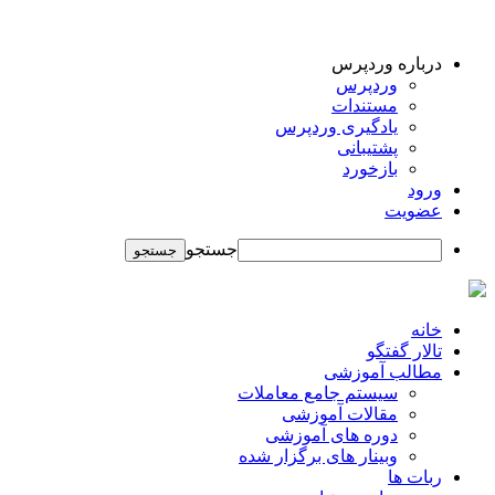
درباره وردپرس
وردپرس
مستندات
یادگیری وردپرس
پشتیبانی
بازخورد
ورود
عضویت
جستجو
خانه
تالار گفتگو
مطالب آموزشی
سیستم جامع معاملات
مقالات آموزشی
دوره های آموزشی
وبینار های برگزار شده
ربات ها