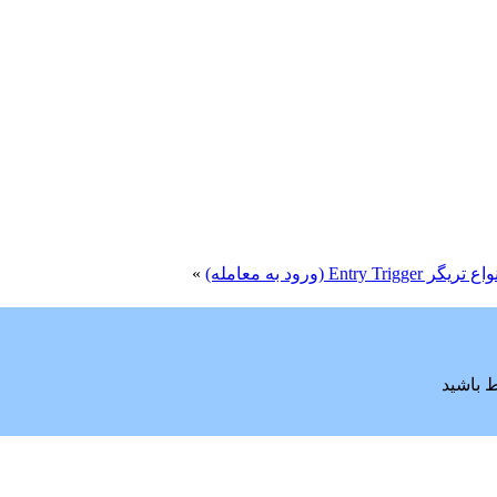
ع تریگر Entry Trigger (ورود به معامله)
»
ط باشید