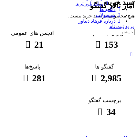
سبد خرید
ربات پاور ترند
آمار تالار گفتگو
دانلود ها
محصولات
هیچ محصولی در سبد خرید نیست.
درباره فرهاد دیباور
ورود
ثبت نام
جست
کاربران ثبت نام شده
انجمن های عمومی
و
21
153
جو
برای:
گفتگو ها
پاسخ‌ها
281
2,985
برچسب گفتگو
34