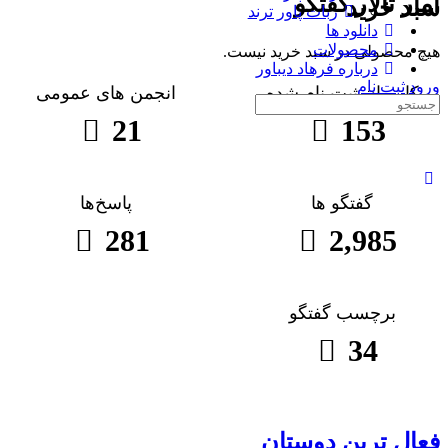
آمار تالار گفتگو
سبد خرید
ربات پاور ترند
دانلود ها
محصولات
هیچ محصولی در سبد خرید نیست.
درباره فرهاد دیباور
ورود
ثبت نام
کاربران ثبت نام شده
انجمن های عمومی
جست
و
21
153
جو
برای:
گفتگو ها
پاسخ‌ها
281
2,985
برچسب گفتگو
34
فعال ترین دوستان