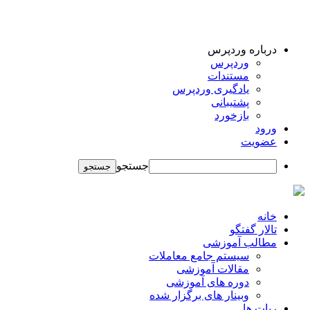
درباره وردپرس
وردپرس
مستندات
یادگیری وردپرس
پشتیبانی
بازخورد
ورود
عضویت
جستجو
خانه
تالار گفتگو
مطالب آموزشی
سیستم جامع معاملات
مقالات آموزشی
دوره های آموزشی
وبینار های برگزار شده
ربات ها