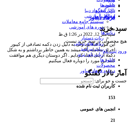
دانلود ها
عضویت
تالار گفتگو
درباره فرهاد دیبا
ارتباط با ما
مطالب آموزشی
فرهاد دیباور
سیستم جامع معاملات
دوره های آموزشی
سبد خرید
مدیر کل
ربات ها
سپتامبر 12, 2022 در 1:26 ق.ظ
ربات دستیار
هیچ محصولی در سبد خرید نیست.
ربات های دیباتی
این مورد قبلا بود ولی به دلیل زدن دکمه تصادفی از کیبور
ربات پیرامید
اخرین معامله پاک میشد به همین خاطر برداشتم و به شکل
ورود
ثبت نام
ربات پاور ترند
دکمه از پنل ایجاد کردایم . اگر دوستان دیگری هم موافقت
دانلود ها
کنند این مورد را دوباره فعال میکنیم
محصولات
درباره فرهاد دیباور
آمار تالار گفتگو
جست و جو برای:
کاربران ثبت نام شده
153
انجمن های عمومی
21