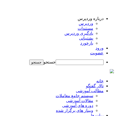
درباره وردپرس
وردپرس
مستندات
یادگیری وردپرس
پشتیبانی
بازخورد
ورود
عضویت
جستجو
خانه
تالار گفتگو
مطالب آموزشی
سیستم جامع معاملات
مقالات آموزشی
دوره های آموزشی
وبینار های برگزار شده
ربات ها