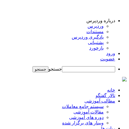
درباره وردپرس
وردپرس
مستندات
یادگیری وردپرس
پشتیبانی
بازخورد
ورود
عضویت
جستجو
خانه
تالار گفتگو
مطالب آموزشی
سیستم جامع معاملات
مقالات آموزشی
دوره های آموزشی
وبینار های برگزار شده
ربات ها