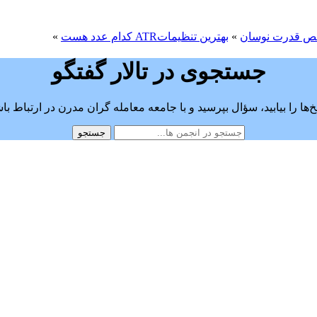
 قدرت نوسان
»
بهترین تنظیماتATR کدام عدد هست
»
جستجوی در تالار گفتگو
‌ها را بیابید، سؤال بپرسید و با جامعه معامله گران مدرن در ارتباط با