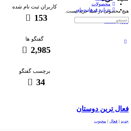
محصولات
کاربران ثبت نام شده
درباره فرهاد دیباور
هیچ محصولی در سبد خرید نیست.
153
جست
ورود
ثبت نام
و
جو
برای:
گفتگو ها
2,985
برچسب گفتگو
34
فعال ترین دوستان
جدید
|
فعال
|
محبوب