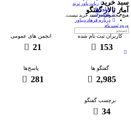
سبد خرید
ربات پاور ترند
آمار تالار گفتگو
دانلود ها
محصولات
هیچ محصولی در سبد خرید نیست.
درباره فرهاد دیباور
ورود
ثبت نام
جست
کاربران ثبت نام شده
انجمن های عمومی
و
جو
21
153
برای:
گفتگو ها
پاسخ‌ها
281
2,985
برچسب گفتگو
34