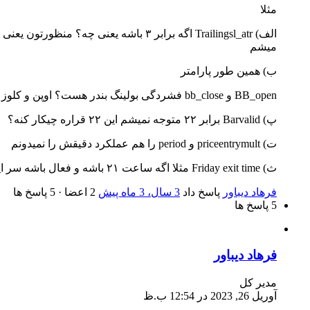
مثلا
میشم
ب) همین طور پارامتر
BB_open و bb_close فشردگی بولینگ بندر هست؟ اوپن و کلوز واسه چه مواردی کاربرد داره؟
پ) Barvalid برابر ۲۲ متوجه نمیشم این ۲۲ قراره چیکار کنه؟
ت) priceentrymult و period را هم عملکرد دقیقش را نمیدونم
ث) Friday exit time مثلا اگه ساعت ۲۱ باشه و فعال باشه سر این ساعت هرچی معامله باز داشته باشیم را خودش میبنده حتی اگه همون روز معامله را باز کرده باشه؟
فرهاد دیباور
پاسخ داد
3 سال‌، 3 ماه پیش
2 اعضا
·
5 پاسخ ها
5 پاسخ ها
فرهاد دیباور
مدیر کل
آوریل 26, 2023 در 12:54 ب.ظ