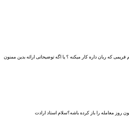
رابر ۳ باشه یعنی چه؟ منظورتون یعنی ۳ برابر adr روزانه را میاد بعنوان استاپ لاس قرار میده یا adr همون تایم فریمی که ربان داره کار میکنه ؟ یا اگه توضیحاتی ارائه بدین ممنون