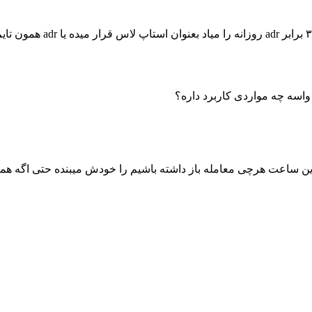
الف) Trailingsl_atr اگه ب