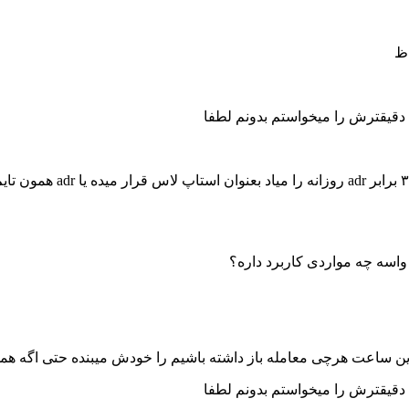
 دقیقترش را میخواستم بدونم لطفا
الف) Trailingsl_atr اگه ب
 دقیقترش را میخواستم بدونم لطفا