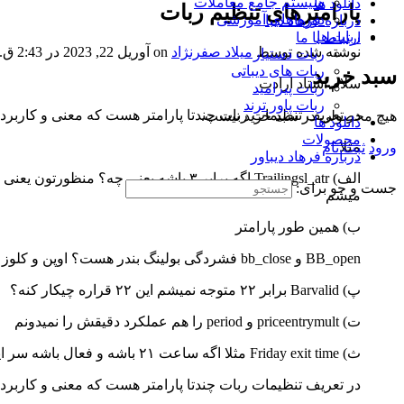
سیستم جامع معاملات
دانلود ها
پارامترهای تنظیم ربات
دوره های آموزشی
درباره فرهاد دیبا
ربات ها
ارتباط با ما
نوشته شده توسط
میلاد صفرنژاد
on آوریل 22, 2023 در 2:43 ق.ظ
ربات دستیار
ربات های دیباتی
سبد خرید
سلام استاد ارادت
ربات پیرامید
ربات پاور ترند
در تعریف تنظیمات ربات چندتا پارامتر هست که معنی و کاربرد
هیچ محصولی در سبد خرید نیست.
دانلود ها
محصولات
مثلا
ورود
ثبت نام
درباره فرهاد دیباور
جست و جو برای:
میشم
ب) همین طور پارامتر
BB_open و bb_close فشردگی بولینگ بندر هست؟ اوپن و کلوز واسه چه مواردی کاربرد داره؟
پ) Barvalid برابر ۲۲ متوجه نمیشم این ۲۲ قراره چیکار کنه؟
ت) priceentrymult و period را هم عملکرد دقیقش را نمیدونم
ث) Friday exit time مثلا اگه ساعت ۲۱ باشه و فعال باشه سر این ساعت هرچی معامله باز داشته باشیم را خودش میبنده حتی اگه همون روز معامله را باز کرده باشه؟سلام استاد ارادت
در تعریف تنظیمات ربات چندتا پارامتر هست که معنی و کاربرد