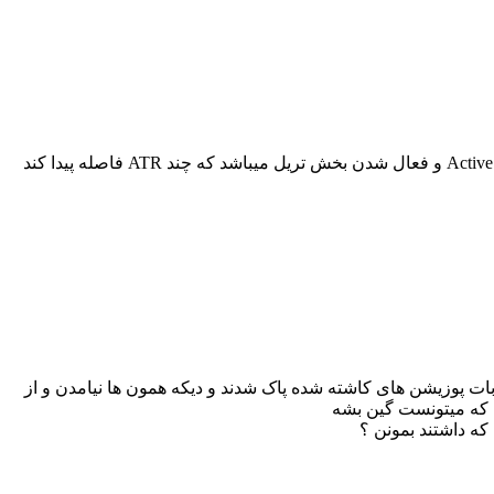
این عدد برای ربات متای 5 میباشد و انجا استاپ هوشمند نداریم و صرفا فاصله از قیمت جاری چند ATR باشد. در ضمن این عدد Active و فعال شدن بخش تریل میباشد که چند ATR فاصله پیدا کند
ات پوزیشن های کاشته شده پاک شدند و دیکه همون ها نیامدن و از
 که میتونست گین بشه
که داشتند بمونن ؟