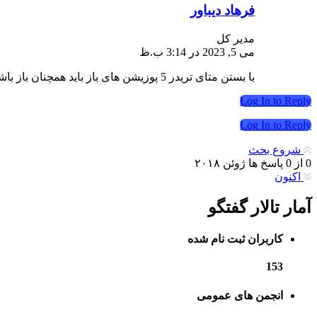
فرهاد دیباور
مدیر کل
می 5, 2023 در 3:14 ب.ظ
با بستن متای تریدر 5 پوزیشن های باز باید همچنان باز باشند ولی پوزیشن های کاشته شده که هنوز فعال نیستند میتوانند پاک شوند چون شرایط بازار و قیمت فرق کرده
Log In to Reply
Log In to Reply
شروع بحث
0
از
0
پاسخ ها
ژوئن ۲۰۱۸
اکنون
آمار تالار گفتگو
کاربران ثبت نام شده
153
انجمن های عمومی