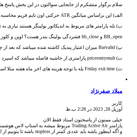
سلام بزگوار متشکرم از جابجایی سوالتون در این بخش پاسخ ها 
الف) این براساس میانگین ATR حرکتی اون تایم فریم محاسبه میشه
ب) بله پارامتر های مربوط به اندیکاتور بولینگر هستند نیازی به ت
BB_open و bb_close فشردگی بولینگ بندر هست؟ اوپن و کلوز واسه چه مواردی کاربرد داره؟
پ) Barvalid میزان اعتبار پندیک کاشته شده میباشد که بعد از چند کندل اگر سفارش فعال نشود ان را پاک نمایید
ت) priceentrymult پارامتری از حاشیه فاصله میباشد که اسپرد و یک ضریبی از ATR ان تایم هست که حین کاشت سفارس اشتفاده میشود نیازی به تنظیم این ندارید
ث) Friday exit time بله با توجه هزینه های اخر ماه هفته مثلا اسپرد و سواپ بهتر هست این گزینه فعال باشد تا معاله با رسیدن به اخر هفته هر معامله ای چه در ضرر و چه در سود ان را خودکار میبند
میلاد صفرنژاد
کاربر
آوریل 28, 2023 در 2:28 ب.ظ
خیلی ممنون از پاسختون استاد فقط الان
پارامتر Trailing Active Atr مربوط میشه به استاپ لاس هوشمند درسته؟
و اگه اینطور باشه باید عددی کمتر از stoploss باشه تا بتونیم از این قسمت ربات بهره ببریم درسته؟