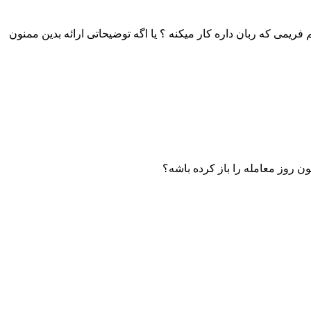
رابر ۳ باشه یعنی چه؟ منظورتون یعنی ۳ برابر adr روزانه را میاد بعنوان استاپ لاس قرار میده یا adr همون تایم فریمی که ربان داره کار میکنه ؟ یا اگه توضیحاتی ارائه بدین ممنون