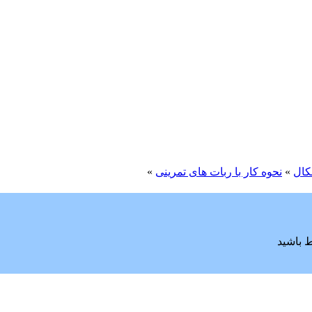
کال
»
نحوه کار با ربات های تمرینی
»
ط باشید