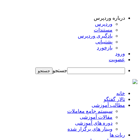
درباره وردپرس
وردپرس
مستندات
یادگیری وردپرس
پشتیبانی
بازخورد
ورود
عضویت
جستجو
خانه
تالار گفتگو
مطالب آموزشی
سیستم جامع معاملات
مقالات آموزشی
دوره های آموزشی
وبینار های برگزار شده
ربات ها