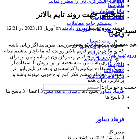
ایده های استراتژی تان را مطرح نمایید
دانلود ها
عضویت
تالار گفتگو
درباره فرهاد دیبا
تشخیص جهت روند تایم بالاتر
ارتباط با ما
مطالب آموزشی
سیستم جامع معاملات
نوشته شده توسط
بهروز دادمند
on آوریل 13, 2023 در 12:21
دوره های آموزشی
سبد خرید
ق.ظ
ربات ها
ربات دستیار
هیچ محصولی در سبد خرید نیست.
ممنون میشم این مرود رو بررسی بفرمایید اگر رباتی باشه
ربات های دیباتی
که به ما جهت تایم فریم بالاتر رو بده که ما ناچار نباشیم مدام
ربات پیرامید
ورود
ثبت نام
تایم فریم رو سویچ کنیم و تمرکزمون در تایم پایین تر برای
ربات پاور ترند
تریگر گیری باشه من به شخصه از این روش با استفاده از
دانلود ها
موینگ استفاده میکنیم با کراسشون و بعد در تایم پایین تر
محصولات
مشعول معامله میشم فکر کنم ایده خوبی میتونه باشه و
درباره فرهاد دیباور
پرکاربرد برای همه
جست و جو برای:
فرهاد دیباور
پاسخ داد
3 سال‌، 2 ماه پیش
3 اعضا
·
3 پاسخ ها
3 پاسخ ها
فرهاد دیباور
مدیر کل
آوریل 14, 2023 در 5:43 ب.ظ