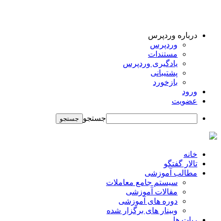
درباره وردپرس
وردپرس
مستندات
یادگیری وردپرس
پشتیبانی
بازخورد
ورود
عضویت
جستجو
خانه
تالار گفتگو
مطالب آموزشی
سیستم جامع معاملات
مقالات آموزشی
دوره های آموزشی
وبینار های برگزار شده
ربات ها