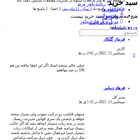
در نقطه سر به سر به شدت میتونه در مدیریت معاملات سنگین کمک کنه
سبد خرید
ربات پاور ترند
فرهاد دیباور
پاسخ داد
3 سال‌، 11 ماه پیش
3 اعضا
·
2 پاسخ ها
دانلود ها
محصولات
هیچ محصولی در سبد خرید نیست.
پیرامید
درباره فرهاد دیباور
مدیریت_ریسک
ورود
ثبت نام
2 پاسخ ها
جست
و
فریناز گلکار
جو
کاربر
برای:
سپتامبر 11, 2022 در 2:02 ب.ظ
خیلی عالی میشه استاد اگر این اتفقا بیافته من هم
100 در صد موافقم
فرهاد دیباور
مدیر کل
سپتامبر 12, 2022 در 1:32 ق.ظ
میتوان قابلیت رو ترکیب نمودن ولی بسیار سخته
خواهد و بایستی یک سری قوانین مدیریت ریسک
جدید در بدنه ربات دستیار اضافه بشه که اگر حالت
ریسک پیرامید فعال بشه برخی از امکانات ربات
دستیار حتما غیرفعال بشن تا تداخل نداشته باشند
مثل تریل کردن و…. چون تریل پیرامید براساس